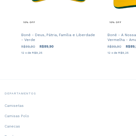
10
%
OFF
10
%
OFF
Boné - Deus, Pátria, Família e Liberdade
Boné - A Nossa
- Verde
Vermelha - Am
R$99,90
R$89,90
R$99,90
R$89,
12
x de
R$9,25
12
x de
R$9,25
DEPARTAMENTOS
Camisetas
Camisas Polo
Canecas