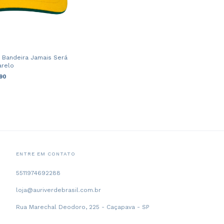
 Bandeira Jamais Será
arelo
90
ENTRE EM CONTATO
5511974692288
loja@auriverdebrasil.com.br
Rua Marechal Deodoro, 225 - Caçapava - SP