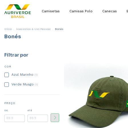
Camisetas
Camisas Polo
Canecas
Início
.
Acessorios & Uso Pessoal
.
Bonés
Bonés
Filtrar por
COR
Azul Marinho
(1)
Verde Musgo
(1)
PREÇO
DE
ATÉ