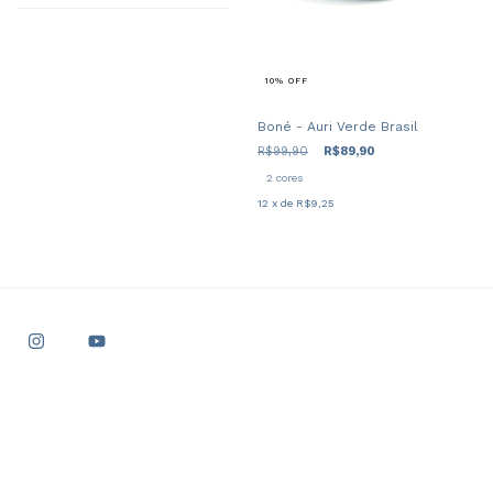
10
%
OFF
Boné - Auri Verde Brasil
R$99,90
R$89,90
2 cores
12
x de
R$9,25