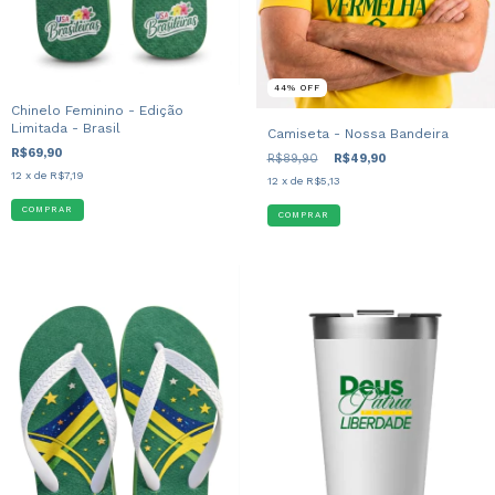
44
%
OFF
Chinelo Feminino - Edição
Limitada - Brasil
Camiseta - Nossa Bandeira
R$69,90
R$89,90
R$49,90
12
x de
R$7,19
12
x de
R$5,13
COMPRAR
COMPRAR