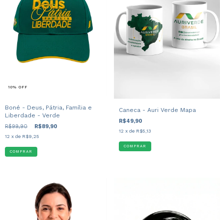
10
%
OFF
Boné - Deus, Pátria, Família e
Caneca - Auri Verde Mapa
Liberdade - Verde
R$49,90
R$99,90
R$89,90
12
x de
R$5,13
12
x de
R$9,25