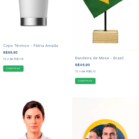
Copo Térmico - Pátria Amada
R$69,90
Bandeira de Mesa - Brasil
12
x de
R$7,19
R$49,90
12
x de
R$5,13