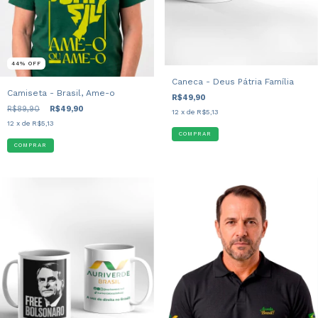
44
%
OFF
Caneca - Deus Pátria Família
Camiseta - Brasil, Ame-o
R$49,90
R$89,90
R$49,90
12
x de
R$5,13
12
x de
R$5,13
COMPRAR