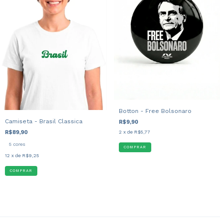
Botton - Free Bolsonaro
Camiseta - Brasil Classica
R$9,90
R$89,90
2
x de
R$5,77
5 cores
12
x de
R$9,25
COMPRAR