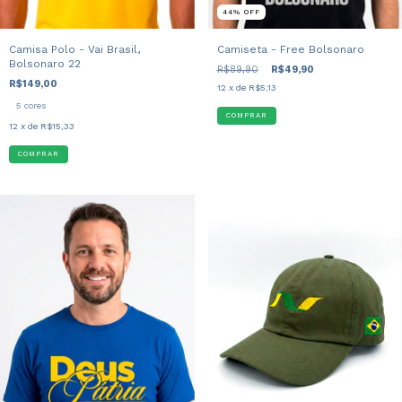
44
%
OFF
Camisa Polo - Vai Brasil,
Camiseta - Free Bolsonaro
Bolsonaro 22
R$89,90
R$49,90
R$149,00
12
x de
R$5,13
5 cores
COMPRAR
12
x de
R$15,33
COMPRAR