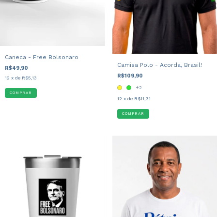
Caneca - Free Bolsonaro
Camisa Polo - Acorda, Brasil!
R$49,90
R$109,90
12
x de
R$5,13
+2
12
x de
R$11,31
COMPRAR