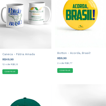
Botton - Acorda, Brasil!
Caneca - Pátria Amada
R$9,90
R$49,90
2
x de
R$5,77
12
x de
R$5,13