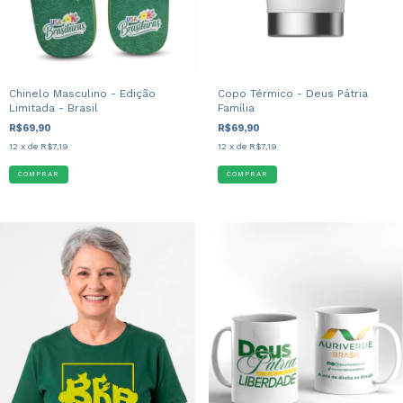
Copo Térmico - Deus Pátria
Chinelo Masculino - Edição
Família
Limitada - Brasil
R$69,90
R$69,90
12
x de
R$7,19
12
x de
R$7,19
COMPRAR