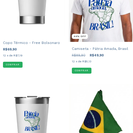
44
%
OFF
Copo Térmico - Free Bolsonaro
Camiseta - Pátria Amada, Brasil
R$69,90
R$89,90
R$49,90
12
x de
R$7,19
12
x de
R$5,13
COMPRAR