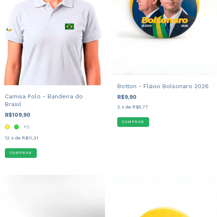
Botton - Flávio Bolsonaro 2026
Camisa Polo - Bandeira do
R$9,90
Brasil
2
x de
R$5,77
R$109,90
+2
12
x de
R$11,31
COMPRAR