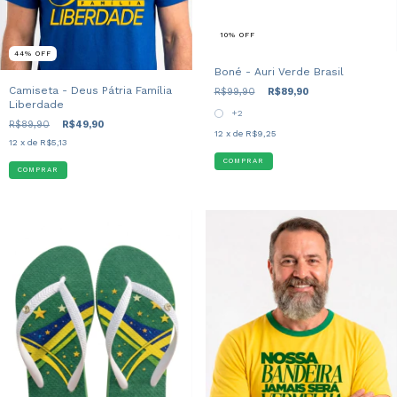
10
%
OFF
44
%
OFF
Boné - Auri Verde Brasil
Camiseta - Deus Pátria Família
R$99,90
R$89,90
Liberdade
+2
R$89,90
R$49,90
12
x de
R$9,25
12
x de
R$5,13
COMPRAR
COMPRAR