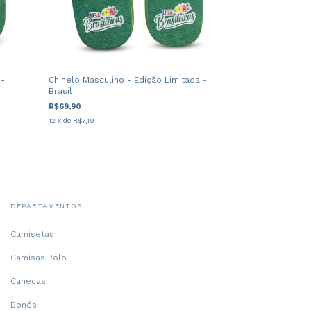
 -
Chinelo Masculino - Edição Limitada -
Brasil
R$69,90
12
x de
R$7,19
DEPARTAMENTOS
Camisetas
Camisas Polo
Canecas
Bonés