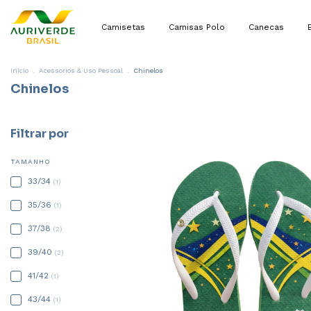
Camisetas
Camisas Polo
Canecas
Início
.
Acessorios & Uso Pessoal
.
Chinelos
Chinelos
Filtrar por
TAMANHO
33/34
(1)
35/36
(1)
37/38
(2)
39/40
(2)
41/42
(1)
43/44
(1)