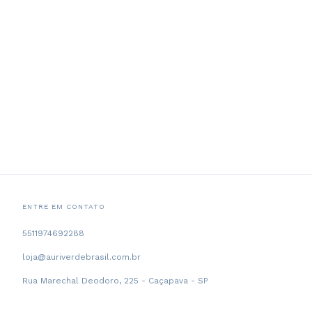
ENTRE EM CONTATO
5511974692288
loja@auriverdebrasil.com.br
Rua Marechal Deodoro, 225 - Caçapava - SP