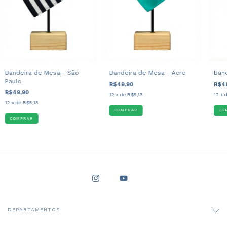
Bandeira de Mesa - São
Bandeira de Mesa - Acre
Band
Paulo
R$49,90
R$4
R$49,90
12
x de
R$5,13
12
x 
12
x de
R$5,13
DEPARTAMENTOS