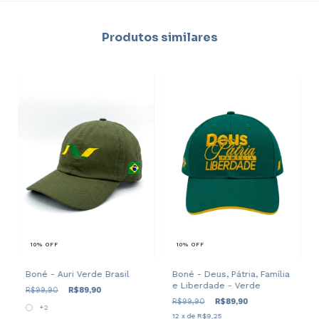
Produtos similares
10
%
OFF
10
%
OFF
Boné - Auri Verde Brasil
Boné - Deus, Pátria, Família
e Liberdade - Verde
R$99,90
R$89,90
R$99,90
R$89,90
+2
12
x de
R$9,25