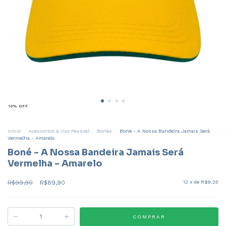
10
%
OFF
Início
.
Acessorios & Uso Pessoal
.
Bonés
.
Boné - A Nossa Bandeira Jamais Será
Vermelha - Amarelo
Boné - A Nossa Bandeira Jamais Será
Vermelha - Amarelo
R$99,90
R$89,90
12
x de
R$9,25