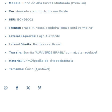
Modelo:
Boné de Aba Curva Estruturado (Premium)
Cor:
Amarelo com bordados em Verde
SKU:
BON26002
Frontal:
Frase "A nossa bandeira jamais será vermelha"
Lateral Esquerda:
Logo Auriverde
Lateral Direita:
Bandeira do Brasil
Traseira:
Escrita "AURIVERDE BRASIL" com ajuste regulável
Material:
Brim/Algodão de alta resistência
Tamanho:
Único (Ajustável)