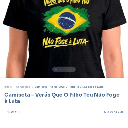
Início
.
Camisetas
.
Camiseta - Verás Que O Filho Teu Não Foge à Luta
Camiseta - Verás Que O Filho Teu Não Foge
à Luta
R$89,90
12
x de
R$9,25