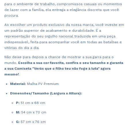
para o ambiente de trabalho, compromissos casuais ou momentos
de lazer com a família, ela entrega a elegância discreta que você
procura.
Ao escolher um produto exclusivo da nossa marca, você investe em
um padrão superior de acabamento e durabilidade. É a
representação do seu orgulho nacional traduzida em uma peça
indispensável, feita para acompanhar você em todas as batalhas e
vitórias do dia a dia.
Não deixe para depois a chance de mostrar a sua garra para o
mundo.
Escolha a sua cor favorita, confira o seu tamanho e garanta
a sua Camiseta "Verás que o filho teu não foge à luta" agora
mesmo!
Material:
Malha PV Premium
Dimensões/Tamanho (Largura x Altura):
P:
51 cm x 68 cm
M:
54 cm x 70 cm
G:
57 cm x 76 cm