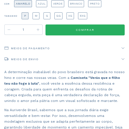
AMARELO
AZUL
VERDE
BRANCO
PRETO
COR
P
M
G
GG
XG
EXG
TAMANHO
MEIOS DE PAGAMENTO
MEIOS DE ENVIO
A determinação inabalável do povo brasileiro está gravada no nosso
hino e corre nas nossas veias. Com a
Camiseta "Verás que o filho
teu não foge à luta"
, você veste a essência dessa resiliência e
coragem. Criada para quem enfrenta os desafios da rotina de
cabeça erguida, esta peça é uma verdadeira declaração de força,
unindo o amor pela pátria com um visual sofisticado e marcante.
Na Auriverde Brasil, sabemos que a sua jornada diária exige
versatilidade e bem-estar. Por isso, desenvolvemos uma
modelagem exclusiva que se adapta perfeitamente ao corpo,
garantindo liberdade de movimento e um caimento impecável. Seja