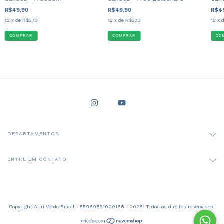
R$49,90
R$4
R$49,90
12
x de
R$5,13
12
x 
12
x de
R$5,13
DEPARTAMENTOS
ENTRE EM CONTATO
Copyright Auri Verde Brasil - 55969831000168 - 2026. Todos os direitos reservados.