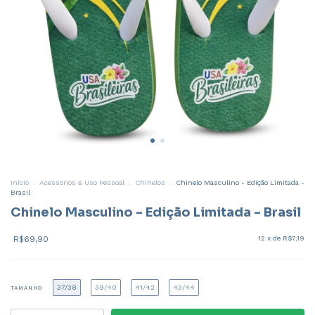
Início
.
Acessorios & Uso Pessoal
.
Chinelos
.
Chinelo Masculino - Edição Limitada -
Brasil
Chinelo Masculino - Edição Limitada - Brasil
R$69,90
12
x de
R$7,19
37/38
39/40
41/42
43/44
TAMANHO