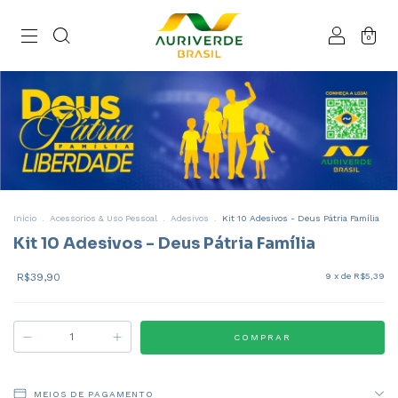
0
Início
.
Acessorios & Uso Pessoal
.
Adesivos
.
Kit 10 Adesivos - Deus Pátria Família
Kit 10 Adesivos - Deus Pátria Família
R$39,90
9
x de
R$5,39
MEIOS DE PAGAMENTO