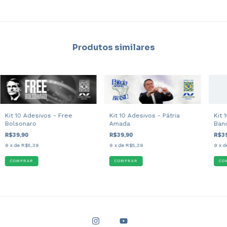
Produtos similares
Kit 10 Adesivos - Free
Kit 10 Adesivos - Pátria
Kit 
Bolsonaro
Amada
Band
R$39,90
R$39,90
R$3
9
x de
R$5,39
9
x de
R$5,39
9
x d