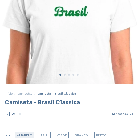
Início
.
Camisetas
.
Camiseta - Brasil Classica
Camiseta - Brasil Classica
R$89,90
12
x de
R$9,25
AMARELO
AZUL
VERDE
BRANCO
PRETO
COR