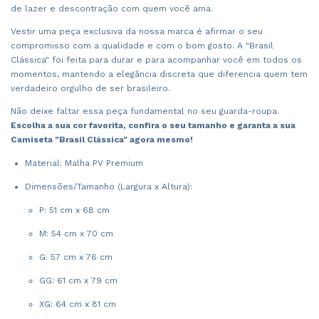
de lazer e descontração com quem você ama.
Vestir uma peça exclusiva da nossa marca é afirmar o seu
compromisso com a qualidade e com o bom gosto. A "Brasil
Clássica" foi feita para durar e para acompanhar você em todos os
momentos, mantendo a elegância discreta que diferencia quem tem
verdadeiro orgulho de ser brasileiro.
Não deixe faltar essa peça fundamental no seu guarda-roupa.
Escolha a sua cor favorita, confira o seu tamanho e garanta a sua
Camiseta "Brasil Clássica" agora mesmo!
Material: Malha PV Premium
Dimensões/Tamanho (Largura x Altura):
P: 51 cm x 68 cm
M: 54 cm x 70 cm
G: 57 cm x 76 cm
GG: 61 cm x 79 cm
XG: 64 cm x 81 cm