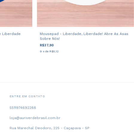
e Liberdade
Mousepad - Liberdade, Liberdade! Abre As Asas
Sobre Nós!
R$37,90
9
x de
R$5,12
ENTRE EM CONTATO
5511974692288
loja@auriverdebrasil.com.br
Rua Marechal Deodoro, 225 - Caçapava - SP