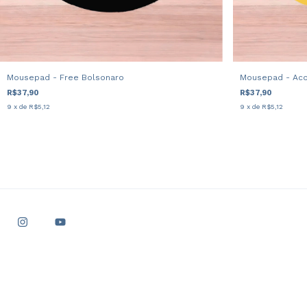
Mousepad - Free Bolsonaro
Mousepad - Acor
R$37,90
R$37,90
9
x de
R$5,12
9
x de
R$5,12