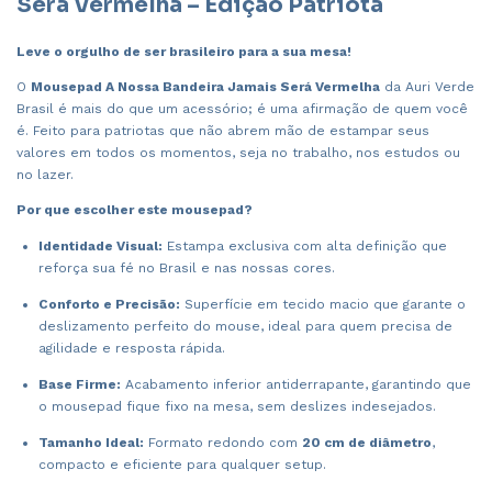
Será Vermelha – Edição Patriota
Leve o orgulho de ser brasileiro para a sua mesa!
O
Mousepad A Nossa Bandeira Jamais Será Vermelha
da Auri Verde
Brasil é mais do que um acessório; é uma afirmação de quem você
é. Feito para patriotas que não abrem mão de estampar seus
valores em todos os momentos, seja no trabalho, nos estudos ou
no lazer.
Por que escolher este mousepad?
Identidade Visual:
Estampa exclusiva com alta definição que
reforça sua fé no Brasil e nas nossas cores.
Conforto e Precisão:
Superfície em tecido macio que garante o
deslizamento perfeito do mouse, ideal para quem precisa de
agilidade e resposta rápida.
Base Firme:
Acabamento inferior antiderrapante, garantindo que
o mousepad fique fixo na mesa, sem deslizes indesejados.
Tamanho Ideal:
Formato redondo com
20 cm de diâmetro
,
compacto e eficiente para qualquer setup.