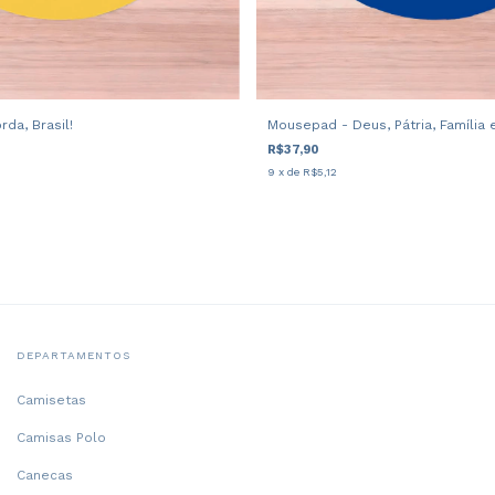
da, Brasil!
Mousepad - Deus, Pátria, Família 
R$37,90
9
x de
R$5,12
DEPARTAMENTOS
Camisetas
Camisas Polo
Canecas