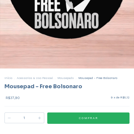
Início
.
Acessorios & Uso Pessoal
.
Mousepads
.
Mousepad - Free Bolsonaro
Mousepad - Free Bolsonaro
R$37,90
9
x de
R$5,12