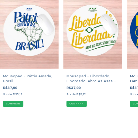
Mousepad - Pátria Amada,
Mousepad - Liberdade,
Mous
Brasil
Liberdade! Abre As Asas
Famí
Sobre Nós!
R$37,90
R$37,90
R$3
9
x de
R$5,12
9
x de
R$5,12
9
x d